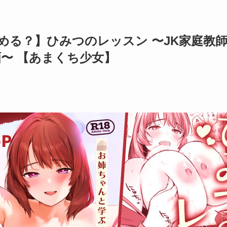
める？】ひみつのレッスン 〜JK家庭教
画〜 【あまくち少女】