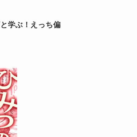
師と学ぶ！えっち偏