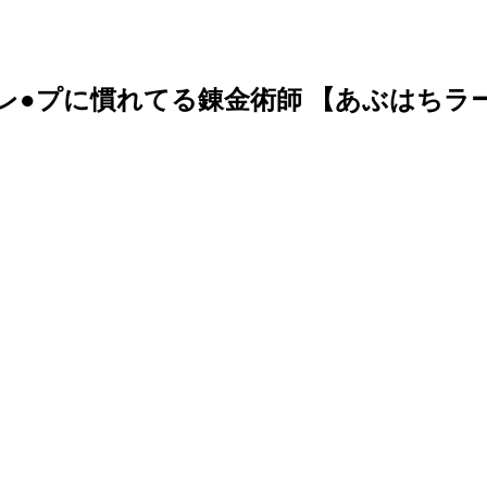
レ●プに慣れてる錬金術師 【あぶはちラ