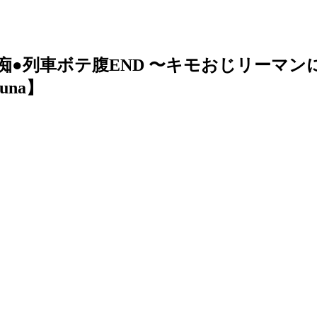
痴●列車ボテ腹END 〜キモおじリーマン
una】