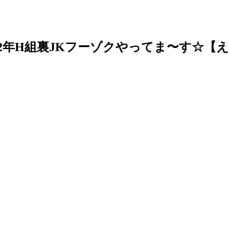
2年H組裏JKフーゾクやってま〜す☆【え