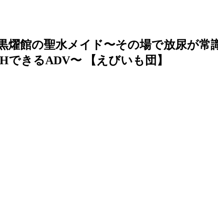
黒燿館の聖水メイド〜その場で放尿が常
HできるADV〜 【えびいも団】